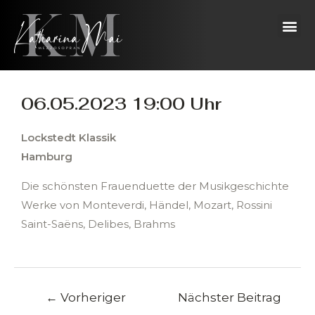
Zum
Beitragsnavigation
Me
Inhalt
springen
06.05.2023 19:00 Uhr
Lockstedt Klassik
Hamburg
Die schönsten Frauenduette der Musikgeschichte
Werke von Monteverdi, Händel, Mozart, Rossini
Saint-Saëns, Delibes, Brahms
←
Vorheriger
Nächster Beitrag