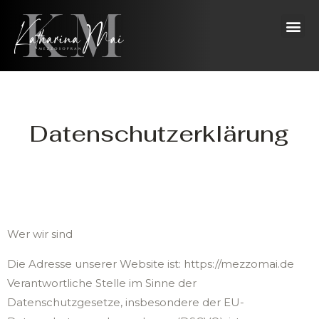
Zum
Me
Inhalt
springen
Datenschutzerklärung
Wer wir sind
Die Adresse unserer Website ist: https://mezzomai.de
Verantwortliche Stelle im Sinne der
Datenschutzgesetze, insbesondere der EU-