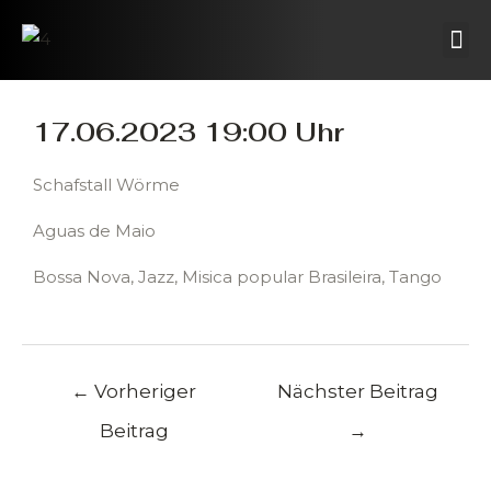
Zum
Beitragsnavigation
Me
Inhalt
springen
17.06.2023 19:00 Uhr
Schafstall Wörme
Aguas de Maio
Bossa Nova, Jazz, Misica popular Brasileira, Tango
←
Vorheriger
Nächster Beitrag
Beitrag
→